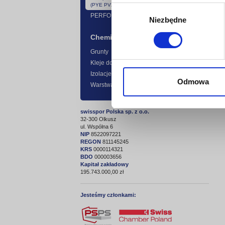
(PYE PV250 S40)
Wybór
PERFOR
Niezbędne
zgody
Chemia budowlana
Grunty
Kleje do termoizolacji
Izolacje przeciwwilgociowe
Odmowa
Warstwa ochronno - dekoracyjna
swisspor Polska sp. z o.o.
32-300 Olkusz
ul. Wspólna 6
NIP
8522097221
REGON
811145245
KRS
0000114321
BDO
000003656
Kapitał zakładowy
195.743.000,00 zł
Jesteśmy członkami: