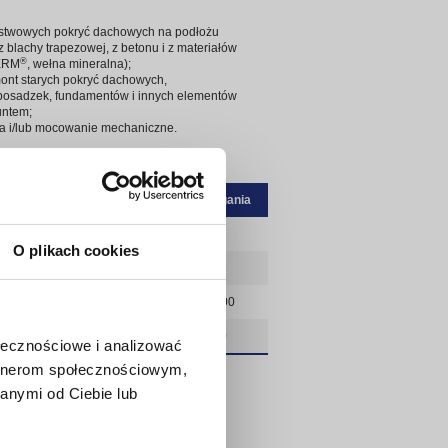
stwowych pokryć dachowych na podłożu
lachy trapezowej, z betonu i z materiałów
®
TERM
, wełna mineralna);
nt starych pokryć dachowych,
 posadzek, fundamentów i innych elementów
untem;
a i/lub mocowanie mechaniczne.
Wymagania
4,0
O plikach cookies
-15
zdłuż / w poprzek [N/50mm]
900 / 700
7,5 / 1,0
ołecznościowe i analizować
artnerom społecznościowym,
anymi od Ciebie lub