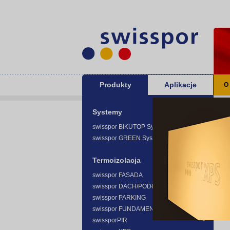
Produkty
Aplikacje
O
Sw
Systemy
swisspor BIKUTOP System -
swisspor GREEN System -
Termoizolacja
swisspor FASADA
swisspor DACH/PODŁOGA
swisspor PARKING
swisspor FUNDAMENT
swissporPIR