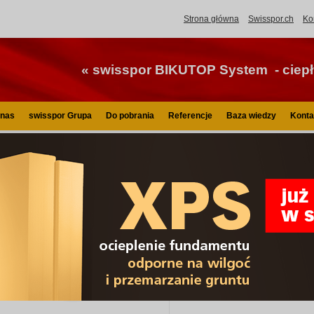
Strona główna
Swisspor.ch
Ko
« swisspor BIKUTOP System - ciepły
 nas
swisspor Grupa
Do pobrania
Referencje
Baza wiedzy
Konta
isspor.pl
Hydroizolacja
swisspor BIKUTOP standard
swisspor BIKUTOP standard podkł
swisspor B
podkładowa
PV250 S40)
Papa asfaltowa podkładowa mody
poliestrowej.
Składowa systemu swisspor BIKU