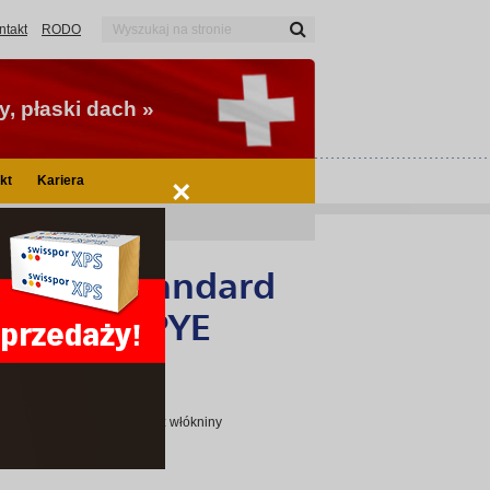
ntakt
RODO
, płaski dach »
kt
Kariera
×
adowa 15/40 (PYE PV250 S40)
IKUTOP standard
 15/40 (PYE
fikowana SBS na osnowie z włókniny
TOP System.