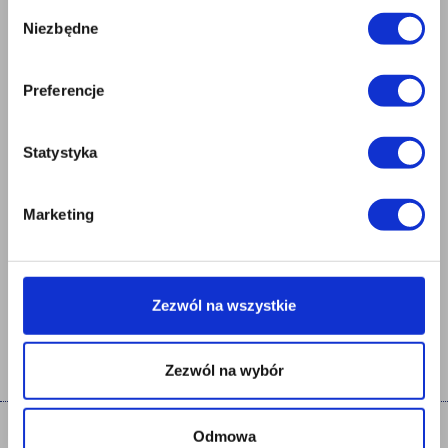
Wybór
Niezbędne
zgody
Preferencje
Statystyka
UWAGA!
Składować i przewozić pionowo w jednej warstwie.
Marketing
Nie stosować i nie rozwijać w temp. poniżej +5°C.
Nie łączyć na pokryciu 2 warstw papy na osnowie z welonu szklanego.
Pliki do pobrania:
Zezwól na wszystkie
Karta techniczna
Deklaracja Właściwości Użytkowych
Zezwól na wybór
Odmowa
Zakład Produkcyjny w
Zakład Produkcyjny w