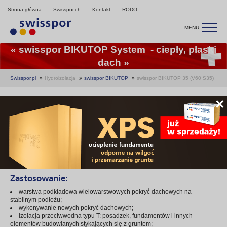
Strona główna
Swisspor.ch
Kontakt
RODO
MENU
« swisspor BIKUTOP System - ciepły, płaski
dach »
Swisspor.pl
Hydroizolacja
swisspor BIKUTOP
swisspor BIKUTOP 35 (V60 S35)
swisspor BIKUTOP 35
×
(V60 S35)
Papa asfaltowa zgrzewalna podkładowa na osnowie z welonu szklanego.
Składowa systemu swisspor BIKUTOP System.
Zastosowanie:
warstwa podkładowa wielowarstwowych pokryć dachowych na
stabilnym podłożu;
wykonywanie nowych pokryć dachowych;
izolacja przeciwwodna typu T: posadzek, fundamentów i innych
elementów budowlanych stykających się z gruntem;