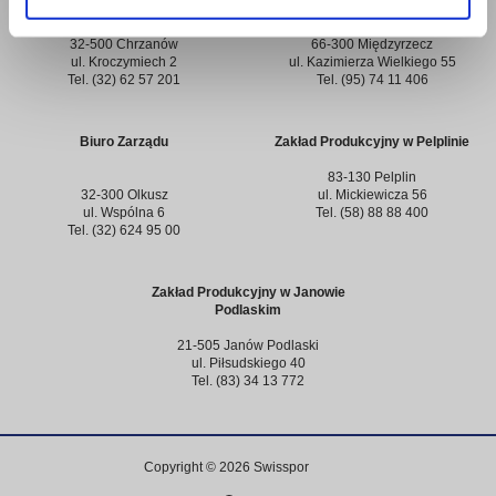
Chrzanowie
Międzyrzeczu
32-500 Chrzanów
66-300 Międzyrzecz
ul. Kroczymiech 2
ul. Kazimierza Wielkiego 55
Tel. (32) 62 57 201
Tel. (95) 74 11 406
Biuro Zarządu
Zakład Produkcyjny w Pelplinie
83-130 Pelplin
32-300 Olkusz
ul. Mickiewicza 56
ul. Wspólna 6
Tel. (58) 88 88 400
Tel. (32) 624 95 00
Zakład Produkcyjny w Janowie
Podlaskim
21-505 Janów Podlaski
ul. Piłsudskiego 40
Tel. (83) 34 13 772
Copyright © 2026 Swisspor