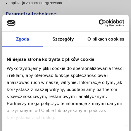
aplikacja za pomocą zgrzewana.
Parametry techniczne:
Właściwość
Wymagania
Grubość [mm]
3,5
Zgoda
Szczegóły
O plikach cookies
Giętkość w niskich temp. [˚C]
-5
Wytrzymałość na rozciąganie wzdłuż / w poprzek
400 / 300
[N/50mm]
Niniejsza strona korzysta z plików cookie
Długość / Szerokość [m]
10,0 / 1,0
Wykorzystujemy pliki cookie do spersonalizowania treści
i reklam, aby oferować funkcje społecznościowe i
analizować ruch w naszej witrynie. Informacje o tym, jak
korzystasz z naszej witryny, udostępniamy partnerom
społecznościowym, reklamowym i analitycznym.
Partnerzy mogą połączyć te informacje z innymi danymi
otrzymanymi od Ciebie lub uzyskanymi podczas
korzystania z ich usług.