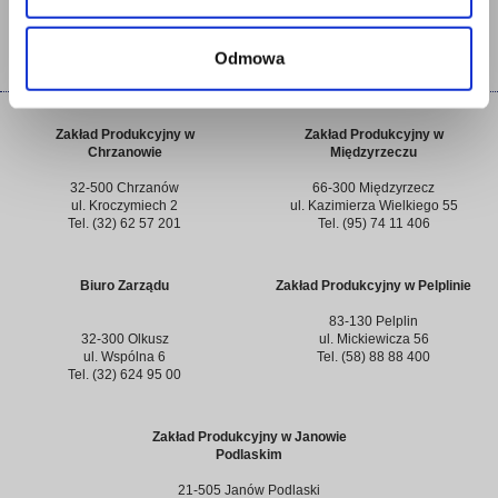
Dopuszczalna głębokość stosowania do 3,5m poniżej poziomu gruntu.
Odmowa
Zakład Produkcyjny w
Zakład Produkcyjny w
Chrzanowie
Międzyrzeczu
32-500 Chrzanów
66-300 Międzyrzecz
ul. Kroczymiech 2
ul. Kazimierza Wielkiego 55
Tel. (32) 62 57 201
Tel. (95) 74 11 406
Biuro Zarządu
Zakład Produkcyjny w Pelplinie
83-130 Pelplin
32-300 Olkusz
ul. Mickiewicza 56
ul. Wspólna 6
Tel. (58) 88 88 400
Tel. (32) 624 95 00
Zakład Produkcyjny w Janowie
Podlaskim
21-505 Janów Podlaski