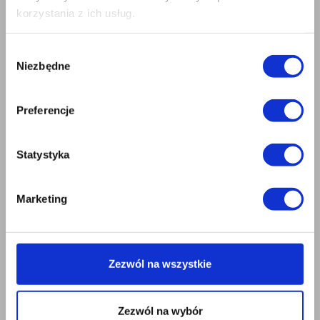
korzystania z ich usług.
Wybór
Niezbędne
zgody
Preferencje
Statystyka
Marketing
Zezwól na wszystkie
UWAGA!
Dostępne wymiary: grubość 50,80,100,120,150 i 200mm, szerokość
Zezwól na wybór
600mm, długość 1250mm.