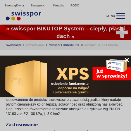
Strona główna
Swisspor.ch
Kontakt
RODO
MENU
« swisspor BIKUTOP System - ciepły, płaski
dach »
Swisspor.pl
Termoizolacja
swisspor FUNDAMENT
swisspor HYDRO lambda
swisspor HYDRO lambda
×
swisspor HYDRO lambda to płyty z polistyrenu ekspandowanego
produkowane w technologi indywidualnego wtrysku do formy
(agregatowej). Dzięki takiej technologii, struktura spienionych granulek nie
jest naruszona,co w konsekwencji zmniejsza chłonność wody. Dodatkowo
swisspor HYDRO lambda swoje wyjątkowe parametry zawdzięcza
stosowanemu do produkcji surowcowi z zawartością grafitu, który nadaje
płytom ciemniejszy kolor, lepszą izolacyjność oraz obniżoną nasiąkliwość.
Dopuszczalne równomiernie rozłożone obciążenie użytkowe wg PN-EN
13163 zał. F.2 - 30 kPa, tj. 3,0 t/m2
Zastosowanie: