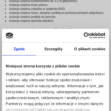
izolacja cieplna fundamentów do 3,5 m głębokości,
izolacja cieplna ścian piwnic,
izolacja cieplna cokołów w systemie BSO,
izolacja cieplna ścian, stropów, podłóg w pomieszczeniach wilgotnych,
izolacja cieplna podłóg na gruncie,
izolacja cieplna dachów płaskich.
Kod wyrobu: (zgodnie z EN 13163:
2012+A1:2015)
T2-L3-W3-Sb5-P10-BS150-CS(10)100-DS(N)2-DS(70,-)2-DLT(1)5-
WL(T)3,5
Zgoda
Szczegóły
O plikach cookies
Parametry techniczne:
Niniejsza strona korzysta z plików cookie
Właściwość
Wymagania
Wykorzystujemy pliki cookie do spersonalizowania treści
0,031
Deklarowany współczynnik przewodzenia ciepła λ
D
[W/mK]
i reklam, aby oferować funkcje społecznościowe i
analizować ruch w naszej witrynie. Informacje o tym, jak
Naprężenia ściskające przy 10% odkształceniu
≥ 100 kPa
względnym
korzystasz z naszej witryny, udostępniamy partnerom
społecznościowym, reklamowym i analitycznym.
Poziom nasiąkliwości wodą przy długotrwałym
≤ 3,5 %
całkowitym zanurzeniu
Partnerzy mogą połączyć te informacje z innymi danymi
otrzymanymi od Ciebie lub uzyskanymi podczas
Klasa reakcji na ogień
E