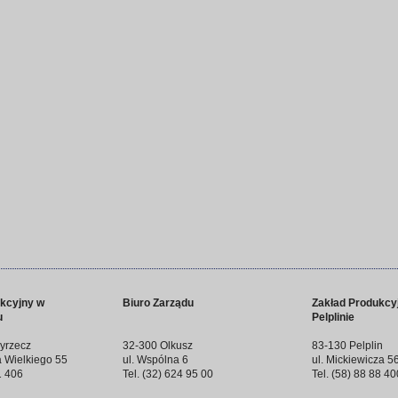
kcyjny w
Biuro Zarządu
Zakład Produkcy
u
Pelplinie
yrzecz
32-300 Olkusz
83-130 Pelplin
a Wielkiego 55
ul. Wspólna 6
ul. Mickiewicza 5
1 406
Tel. (32) 624 95 00
Tel. (58) 88 88 40