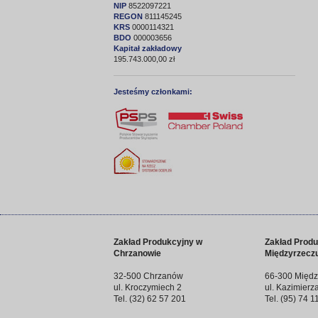
NIP
8522097221
REGON
811145245
KRS
0000114321
BDO
000003656
Kapitał zakładowy
195.743.000,00 zł
Jesteśmy członkami:
Zakład Produkcyjny w
Zakład Produ
Chrzanowie
Międzyrzecz
32-500 Chrzanów
66-300 Międz
ul. Kroczymiech 2
ul. Kazimierz
Tel. (32) 62 57 201
Tel. (95) 74 1