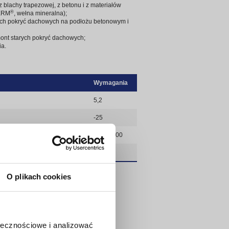
lachy trapezowej, z betonu i z materiałów
®
TERM
, wełna mineralna);
h pokryć dachowych na podłożu betonowym i
nt starych pokryć dachowych;
ia.
Wymagania
5,2
-25
zdłuż / w poprzek[N/50mm]
1100 / 900
5,0 / 1,0
O plikach cookies
ołecznościowe i analizować