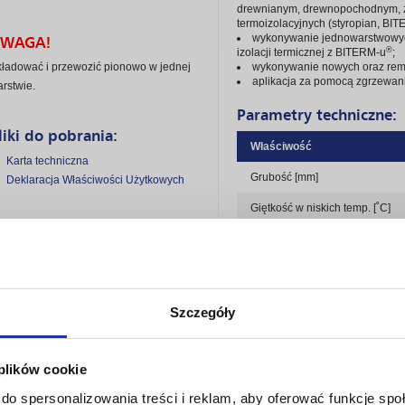
drewnianym, drewnopochodnym, z b
termoizolacyjnych (styropian, BI
WAGA!
wykonywanie jednowarstwowyc
®
izolacji termicznej z BITERM-u
;
ładować i przewozić pionowo w jednej
wykonywanie nowych oraz remo
aplikacja za pomocą zgrzewan
rstwie.
Parametry techniczne:
liki do pobrania:
Właściwość
Karta techniczna
Grubość [mm]
Deklaracja Właściwości Użytkowych
Giętkość w niskich temp. [˚C]
Wytrzymałość na rozciąganie w
Długość / szerokość [m]
Szczegóły
 plików cookie
do spersonalizowania treści i reklam, aby oferować funkcje sp