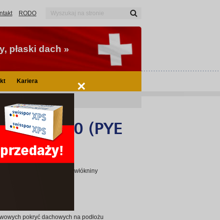
ntakt
RODO
, płaski dach »
kt
Kariera
×
IKUTOP 250 (PYE
H)
fikowana SBS na osnowie z włókniny
TOP System.
twowych pokryć dachowych na podłożu