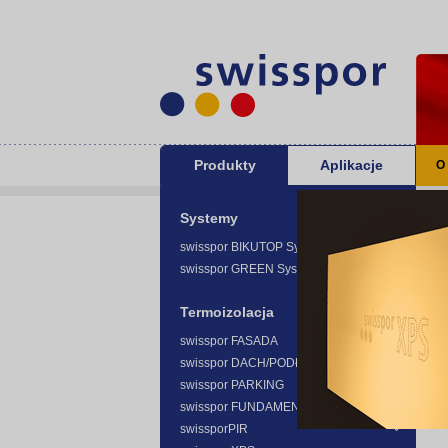
Produkty
Aplikacje
O
Sw
Systemy
swisspor BIKUTOP System -
swisspor GREEN System -
Termoizolacja
swisspor FASADA
swisspor DACH/PODŁOGA
swisspor PARKING
swisspor FUNDAMENT
swissporPIR