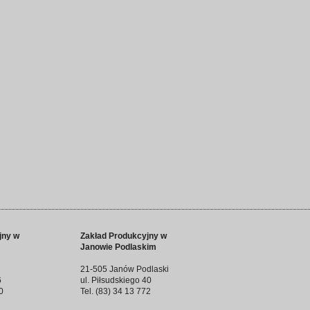
jny w
Zakład Produkcyjny w
Janowie Podlaskim
21-505 Janów Podlaski
6
ul. Piłsudskiego 40
0
Tel. (83) 34 13 772