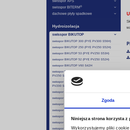
swisspor XPS
®
swisspor BITERM
U
dachowe płyty spadkowe
Sk
Hydroizolacja
wa
swisspor BIKUTOP
P
swisspor BIKUTOP 300 (PYE PV300 S56H)
swisspor BIKUTOP 250 (PYE PV250 S52H)
swisspor BIKUTOP 53 (PYE PV250 S53H)
swisspor BIKUTOP 52 (PYE PV250 S52H)
swisspor BIKUTOP V60 S42H
swisspor BIKUTOP podkładowa 250 (PYE
PV250 S47)
swisspor BIKUTOP podkładowa 200 (PYE
PV200 S40)
swisspor BIKUTOP G200/33 (PYE G200 S33)
swisspor BIKUTOP G200/40 (PYE G200 S40)
Zgoda
swisspor BIKUTOP G40 (G200 S40)
swisspor BIKUTOP V24 (PYE V100 S24)
swisspor BIKUTOP 35 (V60 S35)
Niniejsza strona korzysta z
swisspor BIKUTOP 30 (V60 S30)
Wykorzystujemy pliki cookie 
swisspor BIKUTOP SOLO FIRE RESIST