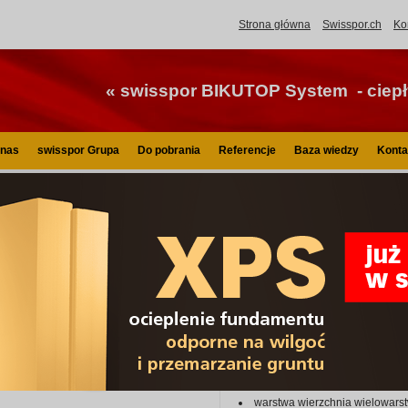
Strona główna
Swisspor.ch
Ko
« swisspor BIKUTOP System - ciepły
 nas
swisspor Grupa
Do pobrania
Referencje
Baza wiedzy
Konta
isspor.pl
Hydroizolacja
swisspor BIKUTOP
swisspor BIKUTOP 250 (PYE PV250 S52H)
swisspor B
PV250 S52
Papa asfaltowa zgrzewalna mody
poliestrowej.
Składowa systemu swisspor BIKU
Zastosowanie:
warstwa wierzchnia wielowars