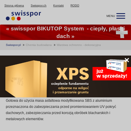
Strona główna
Swisspor.ch
Kontakt
RODO
MENU
« swisspor BIKUTOP System - ciepły, płaski
dach »
Swisspor.pl
Chemia budowlana
Warstwa ochronno - dekoracyjna
Warstwa ochronno -
×
dekoracyjna
Opis produktu
Gotowa do użycia masa asfaltowa modyfikowana SBS z aluminium
przeznaczona do zabezpieczania przed promieniowaniem UV pokryć
dachowych, zabezpieczania przed korozją obróbek blacharskich i
metalowych elementów.