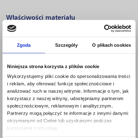
Właściwości materiału
wysoka wydajność
szybkie wysychanie utworzonej powłoki
szeroki zakres stosowania (produkty asfaltowe, stal, bitumiczne płyty
Zgoda
Szczegóły
O plikach cookies
faliste)
Korzyści
Niniejsza strona korzysta z plików cookie
Wykorzystujemy pliki cookie do spersonalizowania treści
zwiększenie żywotności wykonanych pokryć dachowych
i reklam, aby oferować funkcje społecznościowe i
znaczne zmniejszenie nagrzewania się pokrycia dachowego
analizować ruch w naszej witrynie. Informacje o tym, jak
zmniejszenie nagrzewania się pomieszczeń pod pokryciem dachowym
skrócenie czasu pracy dzięki szybkiemu wysychaniu powłoki
korzystasz z naszej witryny, udostępniamy partnerom
odporność na UV i korozję zabezpieczonych elementów
społecznościowym, reklamowym i analitycznym.
produkt gotowy do użycia bezpośrednio po otwarciu
Partnerzy mogą połączyć te informacje z innymi danymi
otrzymanymi od Ciebie lub uzyskanymi podczas
korzystania z ich usług.
swisspor UV PROTECTOR