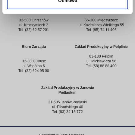
Odmowa
Zakład Produkcyjny w
Zakład Produkcyjny w
Chrzanowie
Międzyrzeczu
32-500 Chrzanów
66-300 Międzyrzecz
ul. Kroczymiech 2
ul. Kazimierza Wielkiego 55
Tel. (32) 62 57 201
Tel. (95) 74 11 406
Biuro Zarządu
Zakład Produkcyjny w Pelplinie
83-130 Pelplin
32-300 Olkusz
ul. Mickiewicza 56
ul. Wspólna 6
Tel. (58) 88 88 400
Tel. (32) 624 95 00
Zakład Produkcyjny w Janowie
Podlaskim
21-505 Janów Podlaski
ul. Piłsudskiego 40
Tel. (83) 34 13 772