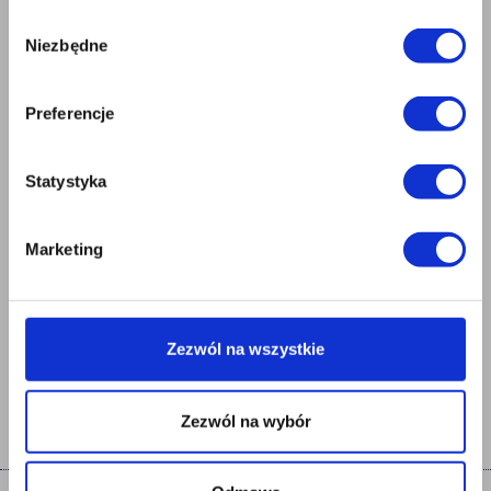
Wybór
Niezbędne
zgody
Preferencje
Kalkulatory
Dla projektantów
Statystyka
Marketing
Dla wykonawców
Dla inwestorów
Zezwól na wszystkie
Termoizolacyjny spider
Zezwól na wybór