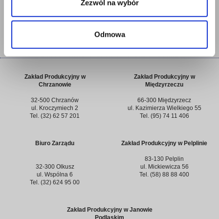
Zezwól na wybór
celu uzyskania lepszej przyczepności.
Standardowa grubość płyt gładkich od 10mm do 300mm, płyt frezowanych
od 50mm do 200mm.
Odmowa
Zakład Produkcyjny w
Zakład Produkcyjny w
Chrzanowie
Międzyrzeczu
32-500 Chrzanów
66-300 Międzyrzecz
ul. Kroczymiech 2
ul. Kazimierza Wielkiego 55
Tel. (32) 62 57 201
Tel. (95) 74 11 406
Biuro Zarządu
Zakład Produkcyjny w Pelplinie
83-130 Pelplin
32-300 Olkusz
ul. Mickiewicza 56
ul. Wspólna 6
Tel. (58) 88 88 400
Tel. (32) 624 95 00
Zakład Produkcyjny w Janowie
Podlaskim