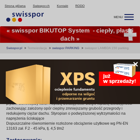
Strona główna
Swisspor.ch
Kontakt
RODO
MENU
« swisspor BIKUTOP System - ciepły, płaski
dach »
Swisspor.pl
Termoizolacja
swisspor PARKING
swisspor LAMBDA 150 parking
swisspor LAMBDA 150
×
parking
swisspor LAMBDA 150 parking swoje wyjątkowe parametry zawdzięcza
stosowanemu do produkcji surowcowi z zawartością grafitu, który nadaje
płytom ciemniejszy kolor i lepszą izolacyjność. Dzięki lepszej izolacyjności
zachowując założony opór cieplny zmniejszamy grubość przegrody i
redukujemy ciężar dachu. Styropian o podwyższonej wytrzymałości na
naprężenia ściskające
Dopuszczalne równomiernie rozłożone obciążenie użytkowe wg PN-EN
13163 zał. F.2 - 45 kPa, tj. 4,5 t/m2
Zastosowanie: