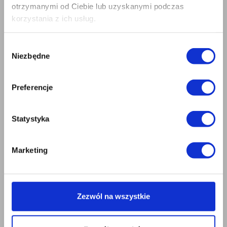
otrzymanymi od Ciebie lub uzyskanymi podczas
korzystania z ich usług.
Wybór
Niezbędne
zgody
Preferencje
Statystyka
Marketing
UWAGA!
Podczas prowadzenia prac ociepleniowych temperatura zewnętrzna
powietrza, podłoża i materiału wbudowywanego nie może wynosić mniej
Zezwól na wszystkie
niż +5°C i nie więcej niż + 25°C.Podczas robót ociepleniowych materiał nie
może być wystawiony na bezpośrednie działanie promieni słonecznych.
Przed nałożeniem kleju płytę należy zrysowaś np. papierem ściernym w