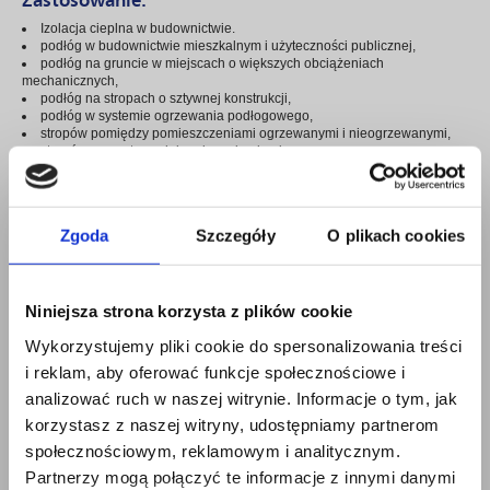
Izolacja cieplna w budownictwie.
podłóg w budownictwie mieszkalnym i użyteczności publicznej,
podłóg na gruncie w miejscach o większych obciążeniach
mechanicznych,
podłóg na stropach o sztywnej konstrukcji,
podłóg w systemie ogrzewania podłogowego,
stropów pomiędzy pomieszczeniami ogrzewanymi i nieogrzewanymi,
stropów zewnętrznych i nad przejazdami,
stropodachów pełnych i wentylowanych,
stropodachów o lekkiej konstrukcji, np. blacha trapezowa,
tarasów i balkonów,
dachów stromych pomiędzy, nad i pod krokwiami
Zgoda
Szczegóły
O plikach cookies
Parametry techniczne:
Właściwość
Wymagania
Niniejsza strona korzysta z plików cookie
0,031
Deklarowany współczynnik przewodzenia ciepła λ
Wykorzystujemy pliki cookie do spersonalizowania treści
D
[W/mK]
i reklam, aby oferować funkcje społecznościowe i
Naprężenia ściskające przy 10% odkształceniu
≥ 150 kPa
analizować ruch w naszej witrynie. Informacje o tym, jak
względnym
korzystasz z naszej witryny, udostępniamy partnerom
Klasa reakcji na ogień
E
społecznościowym, reklamowym i analitycznym.
Partnerzy mogą połączyć te informacje z innymi danymi