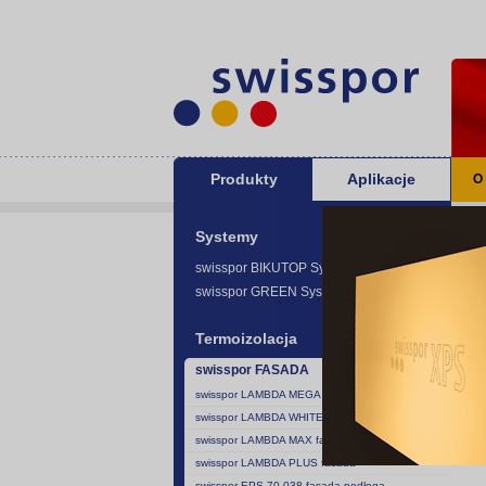
Produkty
Aplikacje
O
Sw
Systemy
swisspor BIKUTOP System -
swisspor GREEN System -
Termoizolacja
swisspor FASADA
®
swisspor LAMBDA MEGA WHITE
®
swisspor LAMBDA WHITE
swisspor LAMBDA MAX fasada
swisspor LAMBDA PLUS fasada
swisspor EPS 70-038 fasada podłoga