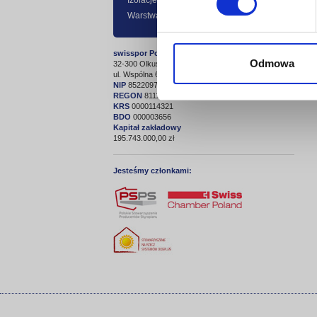
Izolacje przeciwwilgociowe
zo
Warstwa ochronno - dekoracyjna
zm
swisspor Polska sp. z o.o.
Odmowa
32-300 Olkusz
ul. Wspólna 6
NIP
8522097221
REGON
811145245
KRS
0000114321
BDO
000003656
Kapitał zakładowy
195.743.000,00 zł
Jesteśmy członkami: