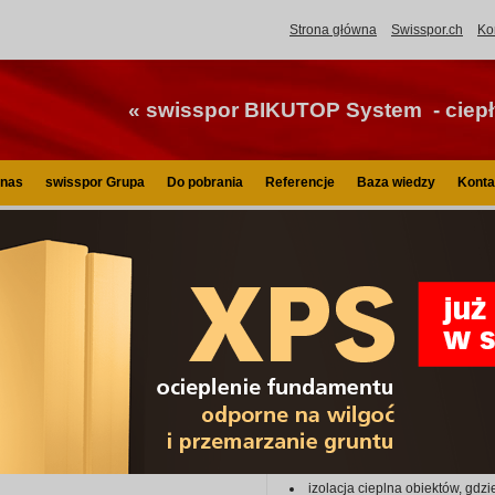
Strona główna
Swisspor.ch
Ko
« swisspor BIKUTOP System - ciepły
 nas
swisspor Grupa
Do pobrania
Referencje
Baza wiedzy
Konta
isspor.pl
Termoizolacja
swisspor FASADA
swisspor LAMBDA MAX fasada
swisspor 
fasada
swisspor LAMBDA MAX fasada swo
stosowanemu do produkcji surowcow
ciemniejszy kolor i lepszą izolacyj
Zastosowanie:
izolacja cieplna obiektów, gd