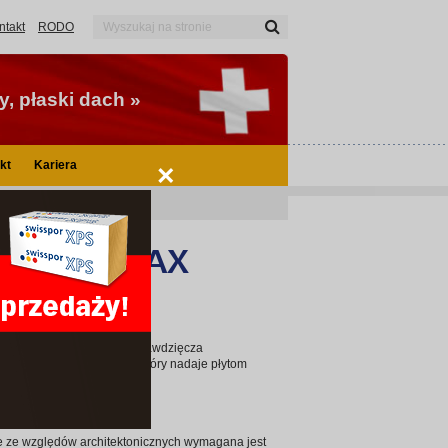
ntakt
RODO
, płaski dach »
kt
Kariera
×
LAMBDA MAX
je wyjątkowe parametry zawdzięcza
i z zawartością grafitu, który nadaje płytom
ność.
zie ze względów architektonicznych wymagana jest