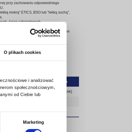
yjnej przy zachowaniu odpowiedniego
 U,
"lekką mokrą" ETICS, BSO lub "lekką suchą",
w,
wych, ścian szkieletowych,
arach,
roży, ościeży i innych miejsc narażonych na
ych między i pod krokwiami.
 z EN 13163: 2012+A1:2015)
O plikach cookies
-DS(70,-)2-TR100
ołecznościowe i analizować
Wymagania
artnerom społecznościowym,
ewodzenia ciepła λ
≤ 0,031 [W/mK]
D
anymi od Ciebie lub
≥ 100 [kPa]
E
Marketing