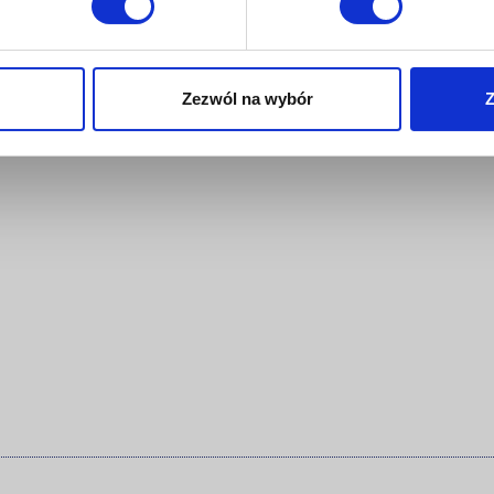
stanie zmieniona przy najbliższej
ianie DoP.
Zezwól na wybór
Z