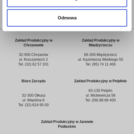
Stosując płyty swisspor BITERM
z rdzeniem ze styropianu LAMBDA dach
podłoga, uzyskuje się bardzo dobrą izolacyjność termiczną.
Odmowa
Zakład Produkcyjny w
Zakład Produkcyjny w
Chrzanowie
Międzyrzeczu
32-500 Chrzanów
66-300 Międzyrzecz
ul. Kroczymiech 2
ul. Kazimierza Wielkiego 55
Tel. (32) 62 57 201
Tel. (95) 74 11 406
Biuro Zarządu
Zakład Produkcyjny w Pelplinie
83-130 Pelplin
32-300 Olkusz
ul. Mickiewicza 56
ul. Wspólna 6
Tel. (58) 88 88 400
Tel. (32) 624 95 00
Zakład Produkcyjny w Janowie
Podlaskim