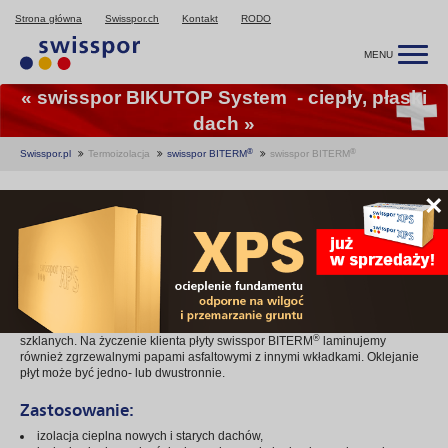
Strona główna
Swisspor.ch
Kontakt
RODO
MENU
« swisspor BIKUTOP System - ciepły, płaski
dach »
®
®
Swisspor.pl
Termoizolacja
swisspor BITERM
swisspor BITERM
swisspor BITERM
®
×
®
swisspor BITERM
(styropapa) to warstwowe płyty izolacyjne z rdzeniem
ze styropianu, w okładzinie z termozgrzewalnej papy asfaltowej. Rdzeń płyt
wykonany jest z płyt styropianowych o naprężeniu ściskającym przy 10%
odkształceniu względnym co najmniej 80 kPa. Okładzina płyt wykonana
jest ze zgrzewalnej, podkładowej papy asfaltowej na welonie z włókien
®
szklanych. Na życzenie klienta płyty swisspor BITERM
laminujemy
również zgrzewalnymi papami asfaltowymi z innymi wkładkami. Oklejanie
płyt może być jedno- lub dwustronnie.
Zastosowanie:
izolacja cieplna nowych i starych dachów,