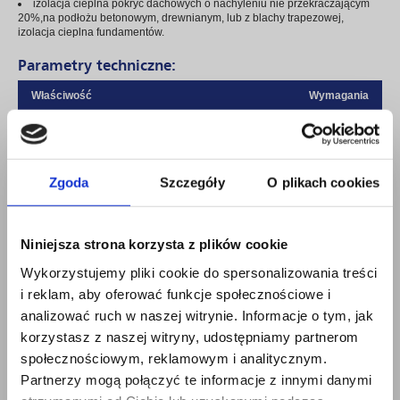
izolacja cieplna pokryć dachowych o nachyleniu nie przekraczającym
20%,na podłożu betonowym, drewnianym, lub z blachy trapezowej,
izolacja cieplna fundamentów.
Parametry techniczne:
Właściwość
Wymagania
Wytrzymałość połączenia papa-styropian na
≥ 0,1 MPa
rozciąganie
Odporność połączenia papa-styropian na działanie
≥ 0,1 MPa
Zgoda
Szczegóły
O plikach cookies
wody
Odporność połączenia papa-styropian na działanie
≥ 0,1 MPa
temperatury +80°C i -20°C
Niniejsza strona korzysta z plików cookie
Wytrzymałość połączenia papa-styropian na
≥ 20
oddzieranie, moment oddzierania
Nmm/mm
Wykorzystujemy pliki cookie do spersonalizowania treści
i reklam, aby oferować funkcje społecznościowe i
Klasyfikacja ogniowa w zakresie odporności na
BROOF(t1) i
ogień zewnętrzny
NRO
analizować ruch w naszej witrynie. Informacje o tym, jak
korzystasz z naszej witryny, udostępniamy partnerom
społecznościowym, reklamowym i analitycznym.
Partnerzy mogą połączyć te informacje z innymi danymi