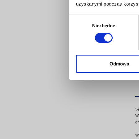
uzyskanymi podczas korzysta
Wybór
Niezbędne
zgody
Odmowa
S
W 
gr
Wy