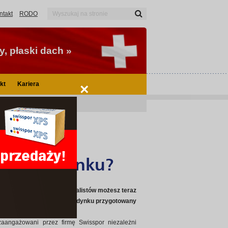
ntakt
RODO
, płaski dach »
kt
Kariera
×
ną do budynku?
i pracy szwajcarskich specjalistów możesz teraz
oru izolacji termicznej do budynku przygotowany
 zaangażowani przez firmę Swisspor niezależni