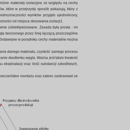
 różne materiały izolacyjne ze względu na cechy
ów, które w przejrzysty sposób pokazują, który z
jednoznaczności wyników przyjęto ujednolicony,
żności od miejsca stosowania izolacji1.
nie zobiektywizowane. Zasada była prosta - im
ąta tworzonego przez linię łączącą poszczególne
y. Zestawiane w poradniku cechy materiałów można
wania danego materiału, czystość samego procesu
anie dwutlenku węgla. Ważna jest także trwałość
 eksploatacji oraz ilość substancji szkodliwych,
zpieczeństwo montażu oraz zakres zastosowań ze