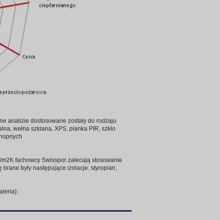
ne analizie dostosowane zostały do rodzaju
alna, wełna szklana, XPS, pianka PIR, szkło
konopnych
W/m2K fachowcy Swisspor zalecają stosowanie
brane były następujące izolacje: styropian,
leria):