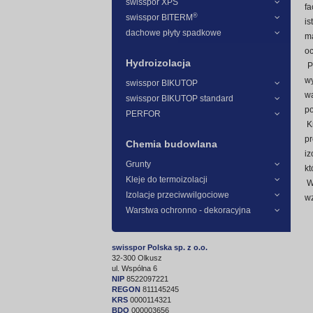
swisspor XPS
fa
®
swisspor BITERM
is
dachowe płyty spadkowe
ma
oc
Hydroizolacja
P
wy
swisspor BIKUTOP
wa
swisspor BIKUTOP standard
po
PERFOR
K
pr
Chemia budowlana
iz
Grunty
kt
Kleje do termoizolacji
W
Izolacje przeciwwilgociowe
wz
Warstwa ochronno - dekoracyjna
swisspor Polska sp. z o.o.
32-300 Olkusz
ul. Wspólna 6
NIP
8522097221
REGON
811145245
KRS
0000114321
BDO
000003656