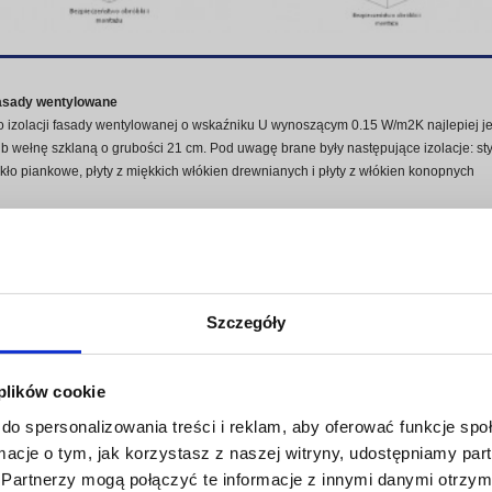
asady wentylowane
 izolacji fasady wentylowanej o wskaźniku U wynoszącym 0.15 W/m2K najlepiej j
b wełnę szklaną o grubości 21 cm. Pod uwagę brane były następujące izolacje: sty
kło piankowe, płyty z miękkich włókien drewnianych i płyty z włókien konopnych
zykładowe wyniki dla poszczególnych materiałów wykorzystywanych do izolacji fa
Szczegóły
 plików cookie
do spersonalizowania treści i reklam, aby oferować funkcje sp
ormacje o tym, jak korzystasz z naszej witryny, udostępniamy p
Partnerzy mogą połączyć te informacje z innymi danymi otrzym