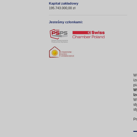
Kapitał zakładowy
195.743.000,00 zł
Jesteśmy członkami:
W 
iz
pi
Wy
Iz
W 
st
st
Pr