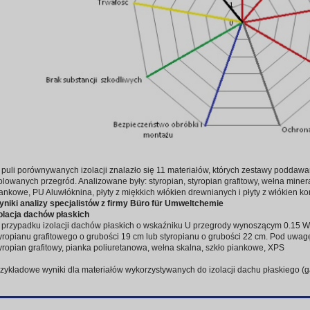
puli porównywanych izolacji znalazło się 11 materiałów, których zestawy poddawa
olowanych przegród. Analizowane były: styropian, styropian grafitowy, wełna miner
ankowe, PU Aluwłóknina, płyty z miękkich włókien drewnianych i płyty z włókien 
niki analizy specjalistów z firmy Büro für Umweltchemie
olacja dachów płaskich
przypadku izolacji dachów płaskich o wskaźniku U przegrody wynoszącym 0.15 
yropianu grafitowego o grubości 19 cm lub styropianu o grubości 22 cm. Pod uwagę 
yropian grafitowy, pianka poliuretanowa, wełna skalna, szkło piankowe, XPS
zykładowe wyniki dla materiałów wykorzystywanych do izolacji dachu płaskiego (ga