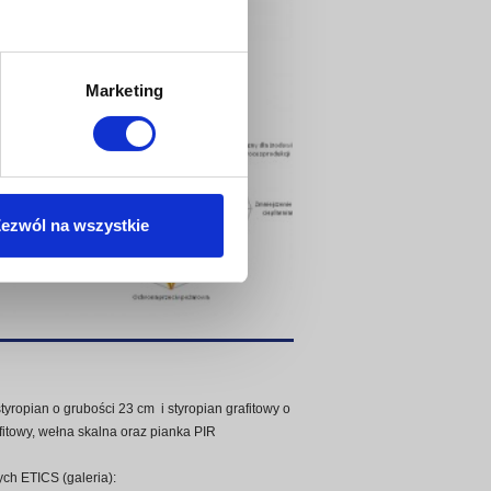
Marketing
ezwól na wszystkie
opian o grubości 23 cm i styropian grafitowy o
fitowy, wełna skalna oraz pianka PIR
ch ETICS (galeria):