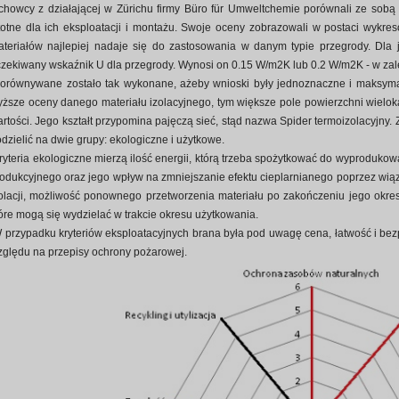
chowcy z działającej w Zürichu firmy Büro für Umweltchemie porównali ze sobą
totne dla ich eksploatacji i montażu. Swoje oceny zobrazowali w postaci wykres
teriałów najlepiej nadaje się do zastosowania w danym typie przegrody. Dla 
zekiwany wskaźnik U dla przegrody. Wynosi on 0.15 W/m2K lub 0.2 W/m2K - w zale
orównywane zostało tak wykonane, ażeby wnioski były jednoznaczne i maksymal
ższe oceny danego materiału izolacyjnego, tym większe pole powierzchni wielok
rtości. Jego kształt przypomina pajęczą sieć, stąd nazwa Spider termoizolacyjn
dzielić na dwie grupy: ekologiczne i użytkowe.
ryteria ekologiczne mierzą ilość energii, którą trzeba spożytkować do wyproduko
odukcyjnego oraz jego wpływ na zmniejszanie efektu cieplarnianego poprzez wiąz
olacji, możliwość ponownego przetworzenia materiału po zakończeniu jego okresu
óre mogą się wydzielać w trakcie okresu użytkowania.
 przypadku kryteriów eksploatacyjnych brana była pod uwagę cena, łatwość i be
ględu na przepisy ochrony pożarowej.