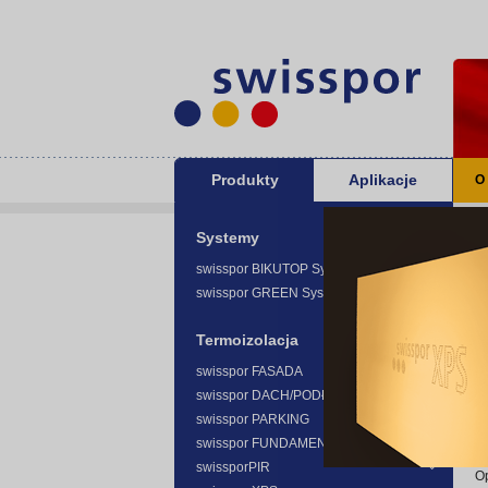
Produkty
Aplikacje
O
Sw
Systemy
swisspor BIKUTOP System -
swisspor GREEN System -
Termoizolacja
swisspor FASADA
swisspor DACH/PODŁOGA
Ni
swisspor PARKING
wy
swisspor FUNDAMENT
pr
swissporPIR
O