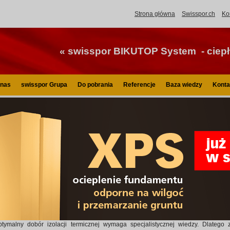
Strona główna
Swisspor.ch
Ko
« swisspor BIKUTOP System - ciepły
 nas
swisspor Grupa
Do pobrania
Referencje
Baza wiedzy
Konta
isspor.pl
Termoizolacyjny spider
Termoizolacyjny spider
Jak dobrać izolację termicz
e wiesz, jaki materiał termoizolacyjny jest najlepszy dla Twojego domu? Dzięk
brać szybko i prosto. Poznaj Spider termoizolacyjny - najlepszy poradnik dob
zez firmę Swisspor.
ptymalny dobór izolacji termicznej wymaga specjalistycznej wiedzy. Dlatego