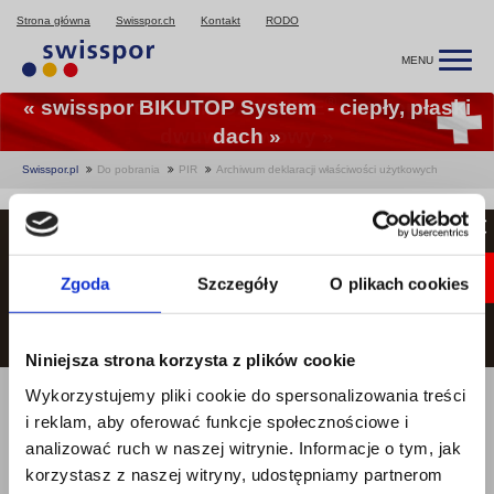
Strona główna
Swisspor.ch
Kontakt
RODO
MENU
« swisspor BIKUTOP System - ciepły, płaski
dach »
Swisspor.pl
Do pobrania
PIR
Archiwum deklaracji właściwości użytkowych
Archiwum deklaracji
×
właściwości użytkowych
Zgoda
Szczegóły
O plikach cookies
Deklaracje właściwości użytkowych
Niniejsza strona korzysta z plików cookie
®
Płyty izolacyjne termPIR
AL
®
Płyty izolacyjne termPIR
WS
Wykorzystujemy pliki cookie do spersonalizowania treści
®
Płyty izolacyjne termPIR
BT
i reklam, aby oferować funkcje społecznościowe i
®
Płyty izolacyjne termPIR
ETX
analizować ruch w naszej witrynie. Informacje o tym, jak
®
Płyty izolacyjne termPIR
AGRO P REV
korzystasz z naszej witryny, udostępniamy partnerom
®
Płyty izolacyjne termPIR
AGRO AL