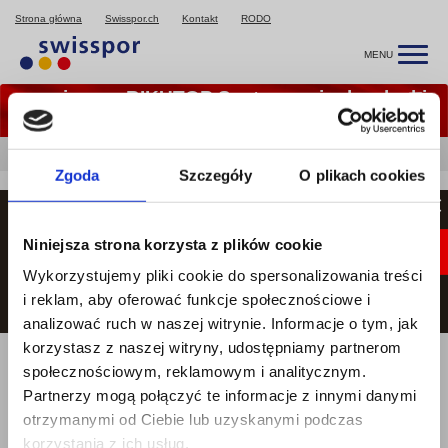
Strona główna
Swisspor.ch
Kontakt
RODO
MENU
« swisspor BIKUTOP System - ciepły, płaski
dach »
Swisspor.pl
Do pobrania
Pliki graficzne
Zgoda
Szczegóły
O plikach cookies
Pliki graficzne
×
Niniejsza strona korzysta z plików cookie
Loga
Wykorzystujemy pliki cookie do spersonalizowania treści
LOGO SWISSPOR CMYK
i reklam, aby oferować funkcje społecznościowe i
LOGO SWISSPOR RGB
analizować ruch w naszej witrynie. Informacje o tym, jak
korzystasz z naszej witryny, udostępniamy partnerom
społecznościowym, reklamowym i analitycznym.
Partnerzy mogą połączyć te informacje z innymi danymi
otrzymanymi od Ciebie lub uzyskanymi podczas
korzystania z ich usług.