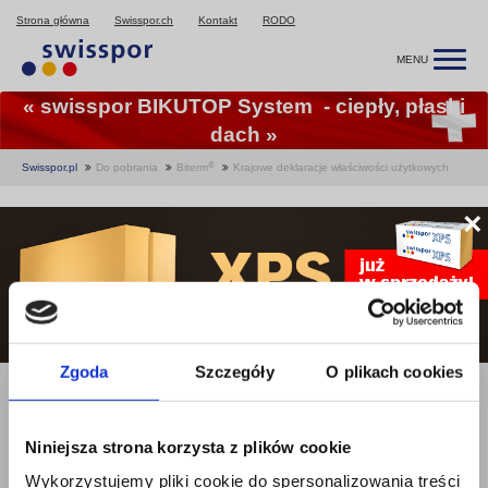
Strona główna
Swisspor.ch
Kontakt
RODO
MENU
« swisspor BIKUTOP System - ciepły, płaski
dach »
®
Swisspor.pl
Do pobrania
Biterm
Krajowe deklaracje właściwości użytkowych
Krajowe deklaracje
×
właściwości użytkowych
Krajowe deklaracje właściwości użytkowych
swissporBITERM LAMBDA MAX dach podłoga
Zgoda
Szczegóły
O plikach cookies
swissporBITERM LAMBDA 100 dach podłoga
swissporBITERM EPS 200 PARKING
swissporBITERM EPS 150 PARKING
Niniejsza strona korzysta z plików cookie
swissporBITERM EPS 100 dach podłoga
swissporBITERM MAX dach podłoga
Wykorzystujemy pliki cookie do spersonalizowania treści