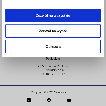
32-500 Chrzanów
66-300 Międzyrzecz
ul. Kroczymiech 2
ul. Kazimierza Wielkiego 55
Tel. (32) 62 57 201
Tel. (95) 74 11 406
Zezwól na wszystkie
Biuro Zarządu
Zakład Produkcyjny w Pelplinie
83-130 Pelplin
Zezwól na wybór
32-300 Olkusz
ul. Mickiewicza 56
ul. Wspólna 6
Tel. (58) 88 88 400
Tel. (32) 624 95 00
Odmowa
Zakład Produkcyjny w Janowie
Podlaskim
21-505 Janów Podlaski
ul. Piłsudskiego 40
Tel. (83) 34 13 772
Copyright © 2026 Swisspor