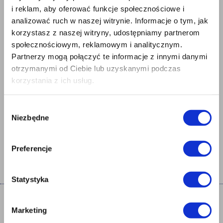
Płyty spadkowe/kontr-spadkowe BITERM LAMBDA 100 dach
i reklam, aby oferować funkcje społecznościowe i
podłoga
analizować ruch w naszej witrynie. Informacje o tym, jak
Płyty spadkowe/kontr-spadkowe swissporBITERM LAMBDA MAX
dach podłoga
korzystasz z naszej witryny, udostępniamy partnerom
Płyty spadkowe/kontr-spadkowe swissporBITERM EPS 200
społecznościowym, reklamowym i analitycznym.
parking
Partnerzy mogą połączyć te informacje z innymi danymi
Płyty spadkowe/kontr-spadkowe swissporBITERM EPS 150
parking
otrzymanymi od Ciebie lub uzyskanymi podczas
Płyty spadkowe/kontr-spadkowe swissporBITERM EPS 100 dach
korzystania z ich usług.
podłoga
Płyty spadkowe/kontr-spadkowe swissporBITERM MAX dach
podłoga
Wybór
Niezbędne
zgody
Preferencje
Statystyka
Zakład Produkcyjny w
Zakład Produkcyjny w
Marketing
Chrzanowie
Międzyrzeczu