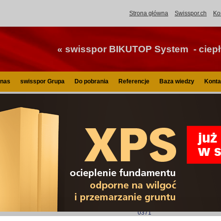
Strona główna
Swisspor.ch
Ko
« swisspor BIKUTOP System - ciepły
 nas
swisspor Grupa
Do pobrania
Referencje
Baza wiedzy
Konta
isspor.pl
Do pobrania
Certyfikaty papa
Certyfikaty papa
CERTYFIKAT ISO 9001
CERTYFIKAT ZAKŁA
KONTROLI PRODUKCJ
CERTYFIKAT ISO 9001:2015 ważny od
2021-11-18
Papy do pokryć dachowych
CERTYFIKAT ISO 9001:2015 ważny od
0370
2018-04-09
Papy do izolacji przeciwwil
przeciwwodnej fundamentów 
0371