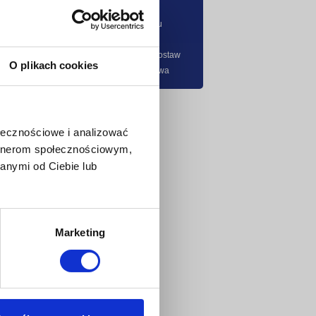
Katalogi
Instrukcje montażu
Pliki graficzne
Ogólne warunki dostaw
O plikach cookies
Strategia podatkowa
ołecznościowe i analizować
artnerom społecznościowym,
anymi od Ciebie lub
Marketing