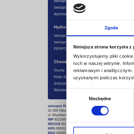
swisspor XPS
®
swisspor BITERM
dachowe płyty spadkowe
Hydroizolacja
Zgoda
swisspor BIKUTOP
swisspor BIKUTOP standard
Niniejsza strona korzysta z
PERFOR
Wykorzystujemy pliki cookie 
Chemia budowlana
ruch w naszej witrynie. Inf
reklamowym i analitycznym. 
Grunty
Kleje do termoizolacji
uzyskanymi podczas korzysta
Izolacje przeciwwilgociowe
Warstwa ochronno - dekoracyjna
Wybór
Niezbędne
zgody
swisspor Polska sp. z o.o.
32-300 Olkusz
ul. Wspólna 6
NIP
8522097221
REGON
811145245
KRS
0000114321
BDO
000003656