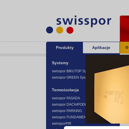
Produkty
Aplikacje
O
Sw
Systemy
swisspor BIKUTOP System -
swisspor GREEN System -
Termoizolacja
swisspor FASADA
swisspor DACH/PODŁOGA
swisspor PARKING
swisspor FUNDAMENT
swissporPIR