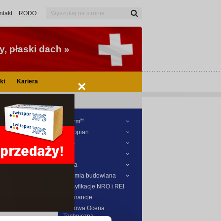
ntakt
RODO
, płaski dach »
kt
Kariera
×
®
Biterm
Styropian
XPS
DOWEJ
PIR
I
Papa
Chemia budowlana
 Nr 1434-CPR-
Klasyfikacje NRO i REI
gociowej i
Gwarancje
Nr 1434-CPR-
Krajowa Ocena
Techniczna