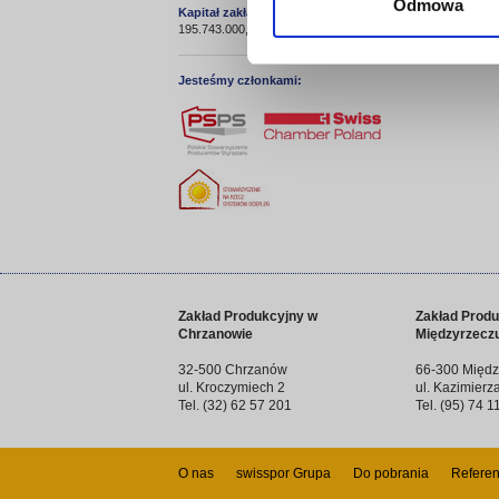
Odmowa
Kapitał zakładowy
195.743.000,00 zł
Jesteśmy członkami:
Zakład Produkcyjny w
Zakład Produ
Chrzanowie
Międzyrzecz
32-500 Chrzanów
66-300 Międz
ul. Kroczymiech 2
ul. Kazimierz
Tel. (32) 62 57 201
Tel. (95) 74 1
O nas
swisspor Grupa
Do pobrania
Referen