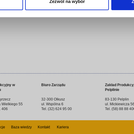
Zezwól na wybór
Z
kcyjny w
Biuro Zarządu
Zakład Produkcy
u
Pelplinie
yrzecz
32-300 Olkusz
83-130 Pelplin
a Wielkiego 55
ul. Wspólna 6
ul. Mickiewicza 5
1 406
Tel. (32) 624 95 00
Tel. (58) 88 88 40
cje
Baza wiedzy
Kontakt
Kariera